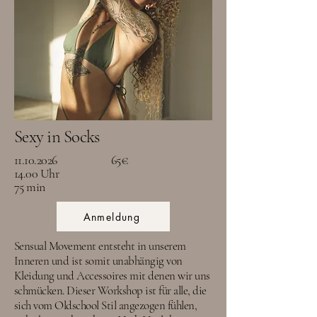
Sexy in Socks
11.10.2026
65€
14.00 Uhr
75 min
Anmeldung
Sensual Movement entsteht in unserem
Inneren und ist somit unabhängig von
Kleidung und Accessoires mit denen wir uns
schmücken. Dieser Workshop ist für alle, die
sich vom Oldschool Stil angezogen fühlen,