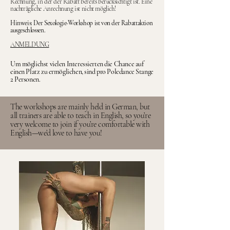
Rechnung, in der der Rabatt bereits berücksichtigt ist. Eine
nachträgliche Anrechnung ist nicht möglich!
Hinweis: Der Sexologie-Workshop ist von der Rabattaktion
ausgeschlossen.
ANMELDUNG
Um möglichst vielen Interessierten die Chance auf
einen Platz zu ermöglichen, sind pro Poledance Stange
2 Personen.
The workshops are mainly held in German, but
all trainers are able to teach in English, so you’re
very welcome to join if you’re comfortable with
English—we’d love to have you!