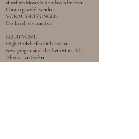
einzelnen Moves & Kombos oder einer
Choreo gewählt werden.
VORAUSSETZUNGEN:
Das Level ist variierbar
EQUIPMENT:
High Heels helfen dir bei vielen
Bewegungen, sind aber kein Muss. Als
Alternative: Socken
Knieschoner
ÜBER MAREEN
P O L E D A N C E - S E N S U A L M O
V E M E N T - S E X O L O G I E S
Schön, dass Du hier bist!
Ich bin Mareen, professionelle Pole-
Tänzerin und Sexologin (M.A.). 2013