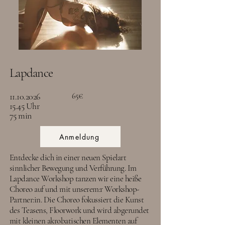
Lapdance
11.10.2026
65€
15.45 Uhr
75 min
Anmeldung
Entdecke dich in einer neuen Spielart
sinnlicher Bewegung und Verführung. Im
Lapdance Workshop tanzen wir eine heiße
Choreo auf und mit unserem:r Workshop-
Partner:in. Die Choreo fokussiert die Kunst
des Teasens, Floorwork und wird abgerundet
mit kleinen akrobatischen Elementen auf