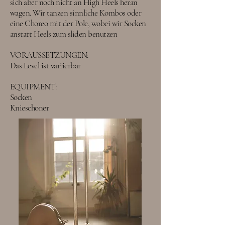
sich aber noch nicht an High Heels heran
wagen. Wir tanzen sinnliche Kombos oder
eine Choreo mit der Pole, wobei wir Socken
anstatt Heels zum sliden benutzen
VORAUSSETZUNGEN:
Das Level ist variierbar
EQUIPMENT:
Socken
Knieschoner