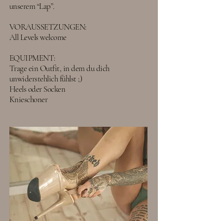
unserem “Lap”.
VORAUSSETZUNGEN:
All Levels welcome
EQUIPMENT:
Trage ein Outfit, in dem du dich
unwiderstehlich fühlst ;)
Heels oder Socken
Knieschoner