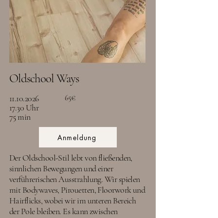
Oldschool Ways
11.10.2026
65€
17.30 Uhr
75 min
Anmeldung
Der Oldschool-Stil lebt von fließenden,
sinnlichen Bewegungen und einer
verführerischen Ausstrahlung. Wir spielen
mit Bodywaves, Pirouetten, Floorwork und
Hairflicks, wobei wir im unteren Bereich
der Pole bleiben. Es kann zwischen