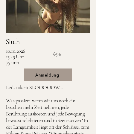
Sluth
10.10.2026
65 €
15.45 Uhr
75 min
Anmeldung
Let´s take it SLOOOOOW...
Was passiert, wenn wir uns noch ein
bisschen mehr Zeit nehmen, jede
Berührung auskosten und jede Bewegung
bewusst zelebrieren und in Szene setzen? In
der Langsamkeit liegt oft der Schlüssel zum
Fühlen & zur Präsenz. Wir tauchen ein in